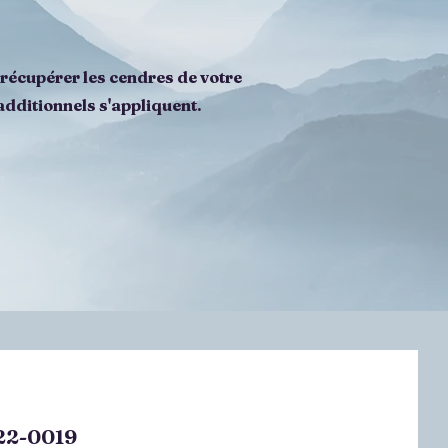
e récupérer les cendres de votre
additionnels s'appliquent.
922-0019