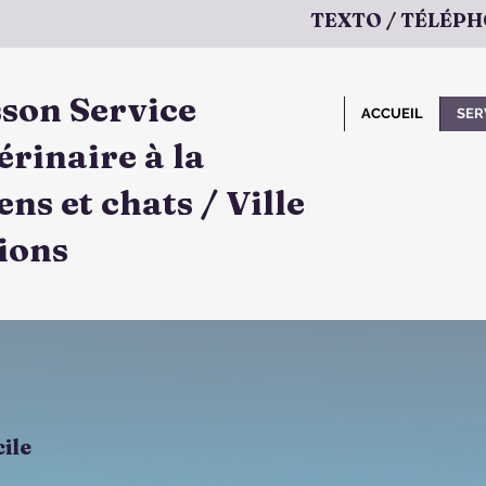
TEXTO / TÉLÉPHO
sson Service
ACCUEIL
SER
érinaire à la
ns et chats / Ville
ions
ile