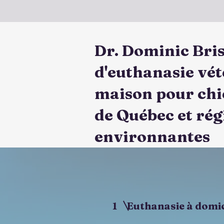
Dr. Dominic Bri
d'euthanasie vét
maison pour chie
de Québec et rég
environnantes
1 Euthanasie à domic